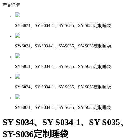
产品详情
SY-S034、SY-S034-1、SY-S035、SY-S036定制睡袋
SY-S034、SY-S034-1、SY-S035、SY-S036定制睡袋
SY-S034、SY-S034-1、SY-S035、SY-S036定制睡袋
SY-S034、SY-S034-1、SY-S035、SY-S036定制睡袋
SY-S034、SY-S034-1、SY-S035、SY-S036定制睡袋
SY-S034、SY-S034-1、SY-S035、
SY-S036定制睡袋